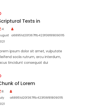
Scriptural Texts in
4.
ugust
a68951d20f367ffb423f06f818090115
021
orem ipsum dolor sit amet, vulputate
leifend sociis rutrum, arcu interdum,
acus tincidunt consequat dui
Chunk of Lorem
8.
uly
a68951d20f367ffb423f06f818090115
021