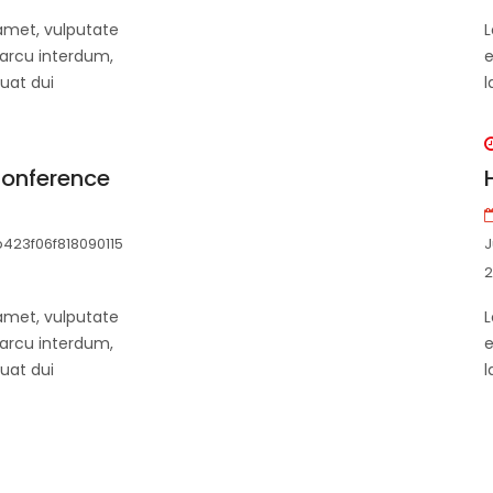
amet, vulputate
L
 arcu interdum,
e
uat dui
l
onference
b423f06f818090115
J
2
amet, vulputate
L
 arcu interdum,
e
uat dui
l