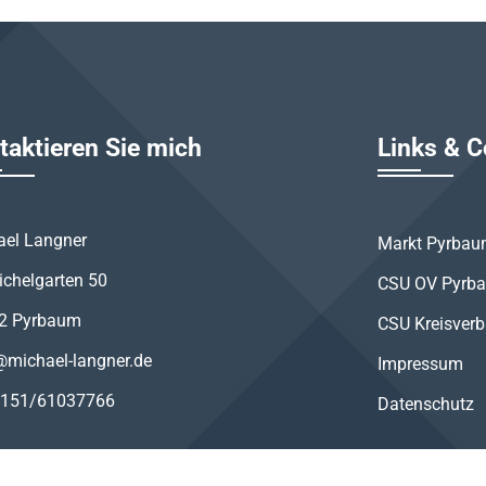
taktieren Sie mich
Links & C
ael Langner
Markt Pyrba
ichelgarten 50
CSU OV Pyrb
2 Pyrbaum
CSU Kreisver
@michael-langner.de
Impressum
 0151/61037766
Datenschutz