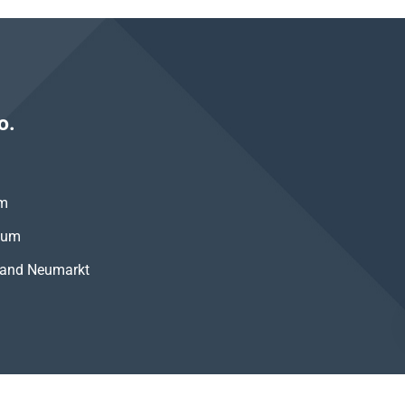
o.
um
aum
band Neumarkt