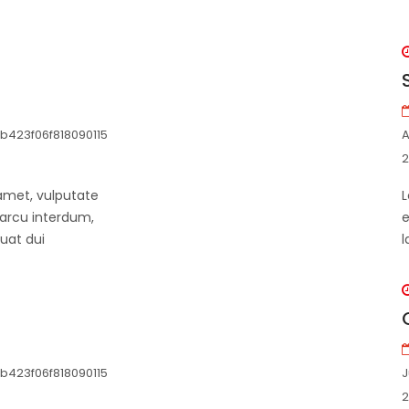
b423f06f818090115
A
2
amet, vulputate
L
 arcu interdum,
e
uat dui
l
b423f06f818090115
J
2