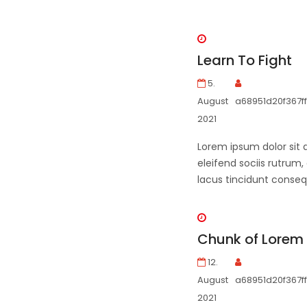
Learn To Fight
5.
August
a68951d20f367ff
2021
Lorem ipsum dolor sit 
eleifend sociis rutrum,
lacus tincidunt conseq
Chunk of Lorem
12.
August
a68951d20f367ff
2021