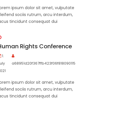
orem ipsum dolor sit amet, vulputate
leifend sociis rutrum, arcu interdum,
acus tincidunt consequat dui
Human Rights Conference
1.
uly
a68951d20f367ffb423f06f818090115
021
orem ipsum dolor sit amet, vulputate
leifend sociis rutrum, arcu interdum,
acus tincidunt consequat dui